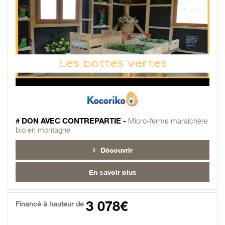
# DON AVEC CONTREPARTIE -
Micro-ferme maraîchère
bio en montagne
Découvrir
En savoir plus
3 078€
Financé à hauteur de