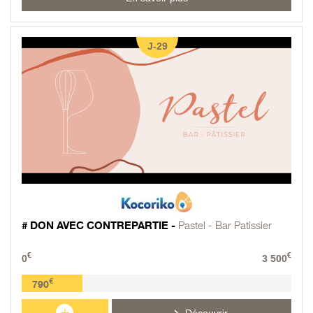
J-29
# DON AVEC CONTREPARTIE -
Pastel - Bar Patissier
€
€
0
3 500
€
790
+