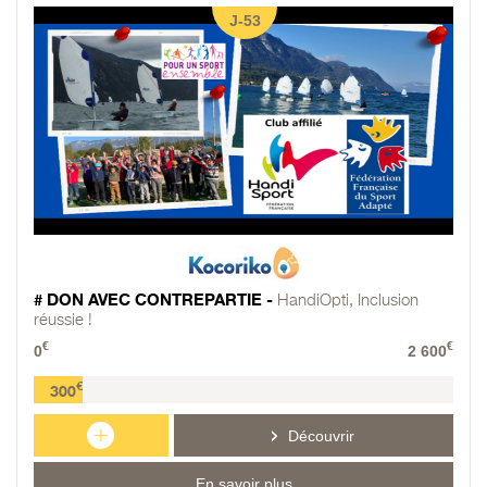
J-53
# DON AVEC CONTREPARTIE -
HandiOpti, Inclusion
réussie !
€
€
0
2 600
€
300
+
Découvrir
En savoir plus