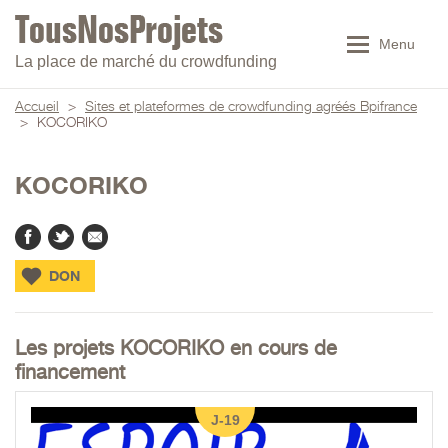
Menu
La place de marché du crowdfunding
Accueil
>
Sites et plateformes de crowdfunding agréés Bpifrance
>
KOCORIKO
KOCORIKO
DON
Les projets KOCORIKO en cours de
financement
J-19