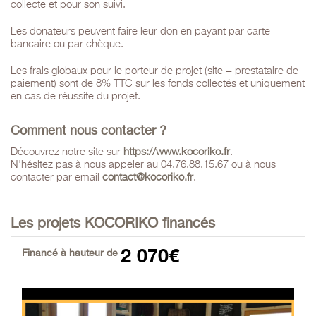
collecte et pour son suivi.
Les donateurs peuvent faire leur don en payant par carte
bancaire ou par chèque.
Les frais globaux pour le porteur de projet (site + prestataire de
paiement) sont de 8% TTC sur les fonds collectés et uniquement
en cas de réussite du projet.
Comment nous contacter ?
Découvrez notre site sur
https://www.kocoriko.fr
.
N'hésitez pas à nous appeler au 04.76.88.15.67 ou à nous
contacter par email
contact@kocoriko.fr
.
Les projets KOCORIKO financés
2 070€
Financé à hauteur de