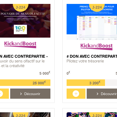
J-224
J-224
N AVEC CONTREPARTIE -
# DON AVEC CONTREPART
voir du sens olfactif sur le
Pilotez votre trésorerie
 et la créativité
€
€
5 000
0
€
€
25 000
3 200
+
+
Découvrir
Découvrir
J-224
J-224