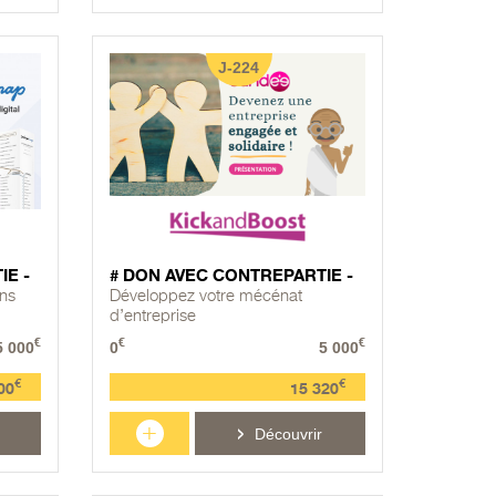
J-224
IE -
# DON AVEC CONTREPARTIE -
ns
Développez votre mécénat
d’entreprise
€
€
€
5 000
0
5 000
€
€
00
15 320
+
Découvrir