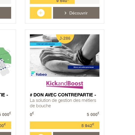
9 640
+
Découvrir
J-286
IE -
# DON AVEC CONTREPARTIE -
La solution de gestion des métiers
de bouche
€
€
€
5 000
0
5 000
€
€
00
5 942