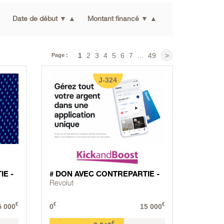
▲
Date de début
▼
▲
Montant financé
▼
▲
1
2
3
4
5
6
7
...
49
>
Page :
J-324
IE -
# DON AVEC CONTREPARTIE -
Revolut
€
€
€
5 000
0
15 000
€