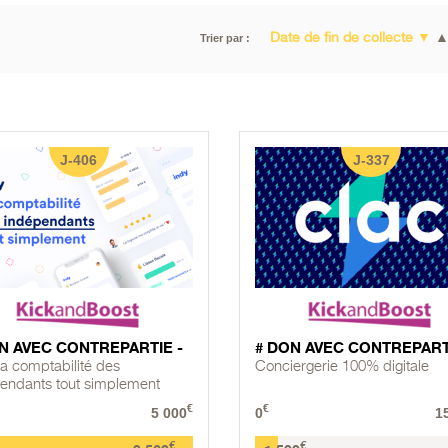
Date de fin de collecte
▼
Trier par :
J-406
J-337
N AVEC CONTREPARTIE -
# DON AVEC CONTREPART
 la comptabilité des
Conciergerie 100% digitale
endants tout simplement
€
€
5 000
0
1
€
€