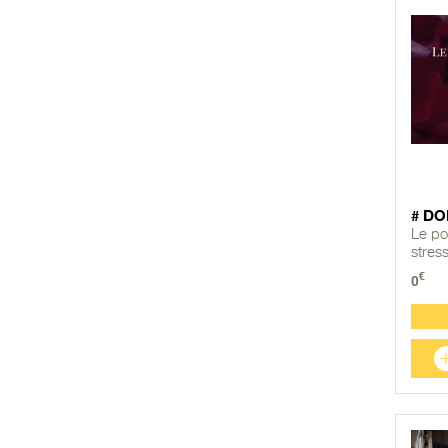
# DO
Le pou
stress
€
0