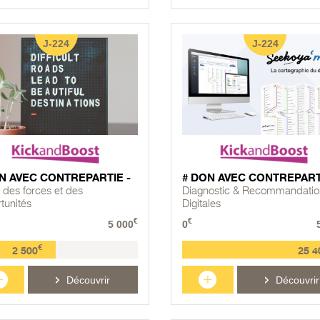
J-224
J-224
N AVEC CONTREPARTIE -
# DON AVEC CONTREPART
 des forces et des
Diagnostic & Recommandatio
tunités
Digitales
€
€
5 000
0
€
2 500
25 4
+
+
Découvrir
Découvrir