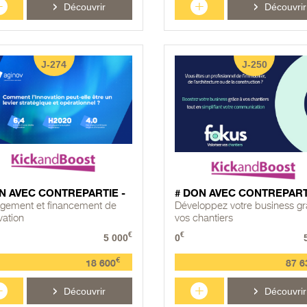
+
+
Découvrir
Découvrir
J-274
J-250
N AVEC CONTREPARTIE -
# DON AVEC CONTREPART
ement et financement de
Développez votre business gr
vation
vos chantiers
€
€
5 000
0
€
18 600
87 6
+
+
Découvrir
Découvrir