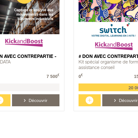
N AVEC CONTREPARTIE -
# DON AVEC CONTREPART
 DATA
Kit spécial organisme de form
assistance conseil
€
€
7 500
0
1
20 0
+
+
Découvrir
Découvrir