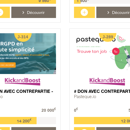
9 560
1 500
+
+
Découvrir
Découvrir
J-314
J-289
N AVEC CONTREPARTIE -
# DON AVEC CONTREPART
eo
Pasteque.io
€
€
20 000
0
€
14 200
12 0