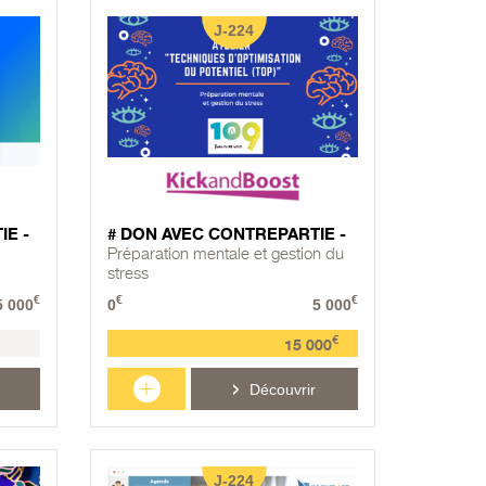
J-224
IE -
# DON AVEC CONTREPARTIE -
Préparation mentale et gestion du
stress
€
€
€
5 000
0
5 000
€
15 000
+
Découvrir
J-224