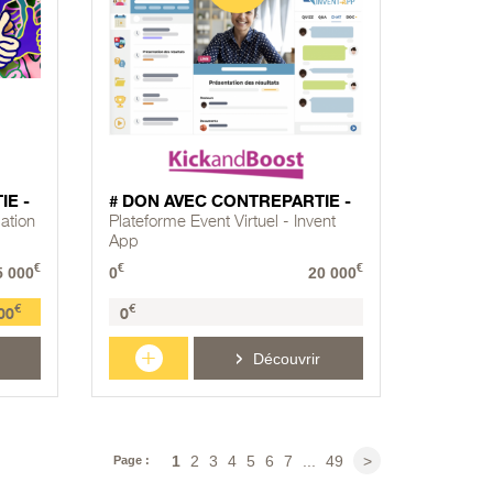
IE -
# DON AVEC CONTREPARTIE -
ation
Plateforme Event Virtuel - Invent
App
€
€
€
5 000
0
20 000
€
€
00
0
+
Découvrir
1
2
3
4
5
6
7
...
49
>
Page :