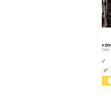
# DO
DIAG
€
0
€
0