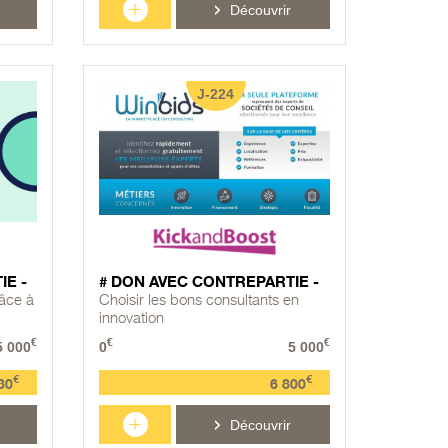
+
Découvrir
J-224
IE -
# DON AVEC CONTREPARTIE -
âce à
Choisir les bons consultants en
innovation
€
€
€
5 000
0
5 000
€
€
30
6 800
+
Découvrir