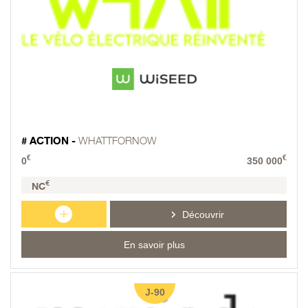
# ACTION -
WHATTFORNOW
€
€
0
350 000
€
NC
+
Découvrir
En savoir plus
J-90