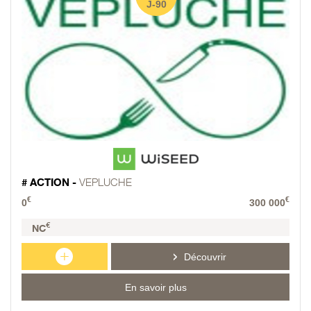
J-90
# ACTION -
VEPLUCHE
€
€
0
300 000
€
NC
+
Découvrir
En savoir plus