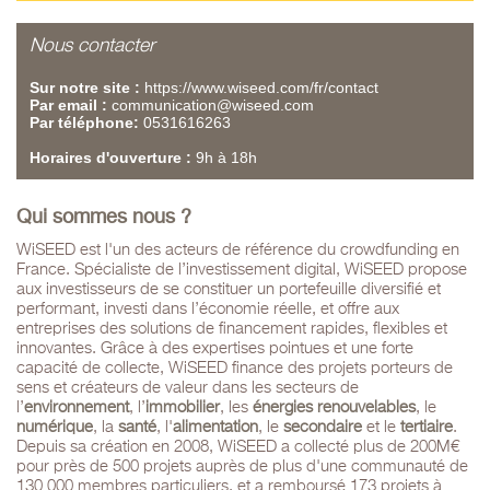
Nous contacter
Sur notre site :
https://www.wiseed.com/fr/contact
Par email :
communication@wiseed.com
Par téléphone:
0531616263
Horaires d'ouverture :
9h à 18h
Qui sommes nous ?
WiSEED est l'un des acteurs de référence du crowdfunding en
France. Spécialiste de l’investissement digital, WiSEED propose
aux investisseurs de se constituer un portefeuille diversifié et
performant, investi dans l’économie réelle, et offre aux
entreprises des solutions de financement rapides, flexibles et
innovantes. Grâce à des expertises pointues et une forte
capacité de collecte, WiSEED finance des projets porteurs de
sens et créateurs de valeur dans les secteurs de
l’
environnement
, l’
immobilier
, les
énergies renouvelables
, le
numérique
, la
santé
, l'
alimentation
, le
secondaire
et le
tertiaire
.
Depuis sa création en 2008, WiSEED a collecté plus de 200M€
pour près de 500 projets auprès de plus d'une communauté de
130 000 membres particuliers, et a remboursé 173 projets à