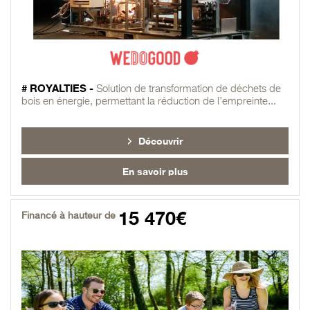
# ROYALTIES -
Solution de transformation de déchets de
bois en énergie, permettant la réduction de l’empreinte...
Découvrir
En savoir plus
15 470€
Financé à hauteur de