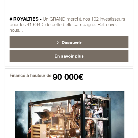
# ROYALTIES -
Un GRAND merci à nos 102 investisseurs
pour les 41 594 € de cette belle campagne. Retrouvez
nous...
Découvrir
En savoir plus
90 000€
Financé à hauteur de