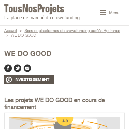
Menu
La place de marché du crowdfunding
Accueil
>
Sites et plateformes de crowdfunding agréés Bpifrance
>
WE DO GOOD
WE DO GOOD
INVESTISSEMENT
Les projets WE DO GOOD en cours de
financement
J-9