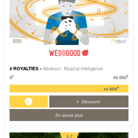
# ROYALTIES -
AIbstract : Musical Intelligence
€
€
0
40 000
€
44 609
+
Découvrir
En savoir plus
J-7